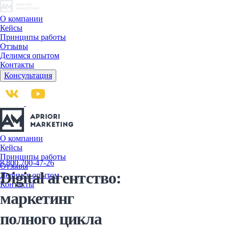
О компании
Кейсы
Принципы работы
Отзывы
Делимся опытом
Контакты
Консультация
О компании
Кейсы
Принципы работы
8 800 700-47-26
Отзывы
Digital агентство:
Делимся опытом
Контакты
маркетинг
полного цикла