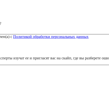
?
лен(а) с
Политикой обработки персональных данных
перты изучат ее и пригласят вас на скайп, где вы разберете ош