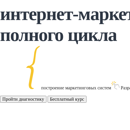
интернет-марке
полного цикла
построение
маркетинговых
систем
Разр
Пройти диагностику
Бесплатный курс