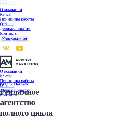
О компании
Кейсы
Принципы работы
Отзывы
Делимся опытом
Контакты
Консультация
О компании
Кейсы
Принципы работы
8 800 700-47-26
Отзывы
Рекламное
Делимся опытом
Контакты
агентство
полного цикла