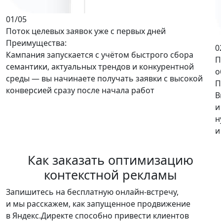
01
/05
Поток целевых заявок уже с первых дней
Преимущества:
0
Кампания запускается с учётом быстрого сбора
П
семантики, актуальных трендов и конкурентной
о
среды —
вы начинаете получать заявки с высокой
П
конверсией
сразу после начала работ
В
и
н
и
Как заказать
оптимизацию
контекстной рекламы
Запишитесь на
бесплатную онлайн-встречу
,
и мы расскажем, как запущенное продвижение
в Яндекс.Директе способно привести клиентов