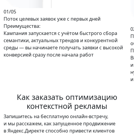
01
/05
Поток целевых заявок уже с первых дней
Преимущества:
0
Кампания запускается с учётом быстрого сбора
П
семантики, актуальных трендов и конкурентной
о
среды —
вы начинаете получать заявки с высокой
П
конверсией
сразу после начала работ
В
и
н
и
Как заказать
оптимизацию
контекстной рекламы
Запишитесь на
бесплатную онлайн-встречу
,
и мы расскажем, как запущенное продвижение
в Яндекс.Директе способно привести клиентов