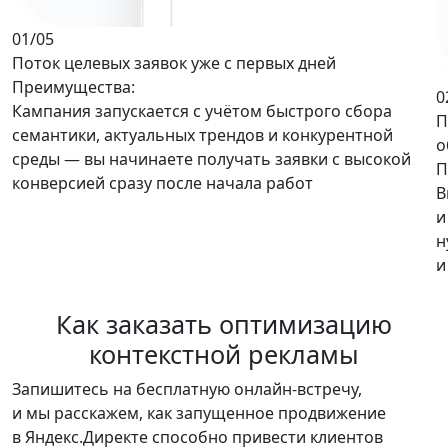
01
/05
Поток целевых заявок уже с первых дней
Преимущества:
0
Кампания запускается с учётом быстрого сбора
П
семантики, актуальных трендов и конкурентной
о
среды —
вы начинаете получать заявки с высокой
П
конверсией
сразу после начала работ
В
и
н
и
Как заказать
оптимизацию
контекстной рекламы
Запишитесь на
бесплатную онлайн-встречу
,
и мы расскажем, как запущенное продвижение
в Яндекс.Директе способно привести клиентов