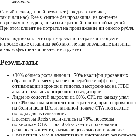
механик.
Самый неожиданный результат (как для заказчика,
так и для нас): Reels, снятые без продакшна, на контенте
из рекламных туров, показали кратный прирост обращений.
При этом клиент не потратил на продвижение ни одного рубля.
Кейс подтвердил, что при корректной стратегии соцсети
и посадочные страницы работают не как визуальные витрины,
а как эффективный бизнес-инструмент.
Результаты
+30% общего роста лидов и +70% квалифицированных
обращений за месяц за счет переработки офферов,
оптимизации воронок и гипотез, выстроенных на JTBD-
анализе реальных потребностей аудитории.
Лиды из соцсетей выросли на 60%, CPL по каналу упал
на 70% благодаря контентной стратегии, ориентированной
на боли и цели ЦА, и нативной подаче CTA под разные
поводы для путешествий.
Просмотры Reels увеличились на 78%, переходы
по кнопкам CTA — на 50% за счет использования
реального контента, вызывающего эмоции и доверие.
Превратили SMM в эффективный инструмент без бюджета