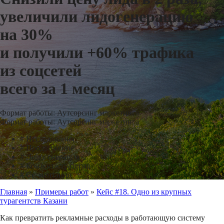
увеличили лидогенерацию
на 30%
и получили +60% трафика
из соцсетей
всего за 1 месяц
Формат работы: Аутсорсинг маркетинга
Формат работы: Аутсорсинг маркетинга
#
Исследования
#
Продвижение
#
Лидогенерация
#
Контент-стратегия
#
Сегментация
Главная
»
Примеры работ
»
Кейс #18. Одно из крупных
турагентств Казани
Как превратить рекламные расходы в работающую систему