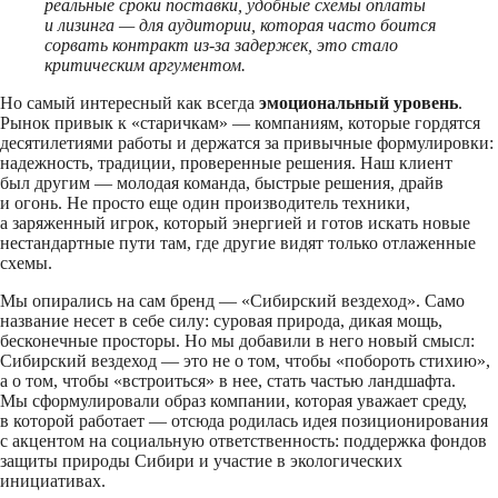
реальные сроки поставки, удобные схемы оплаты
и лизинга — для аудитории, которая часто боится
сорвать контракт из-за задержек, это стало
критическим аргументом.
Но самый интересный как всегда
эмоциональный уровень
.
Рынок привык к «старичкам» — компаниям, которые гордятся
десятилетиями работы и держатся за привычные формулировки:
надежность, традиции, проверенные решения. Наш клиент
был другим — молодая команда, быстрые решения, драйв
и огонь. Не просто еще один производитель техники,
а заряженный игрок, который энергией и готов искать новые
нестандартные пути там, где другие видят только отлаженные
схемы.
Мы опирались на сам бренд — «Сибирский вездеход». Само
название несет в себе силу: суровая природа, дикая мощь,
бесконечные просторы. Но мы добавили в него новый смысл:
Сибирский вездеход — это не о том, чтобы «побороть стихию»,
а о том, чтобы «встроиться» в нее, стать частью ландшафта.
Мы сформулировали образ компании, которая уважает среду,
в которой работает — отсюда родилась идея позиционирования
с акцентом на социальную ответственность: поддержка фондов
защиты природы Сибири и участие в экологических
инициативах.