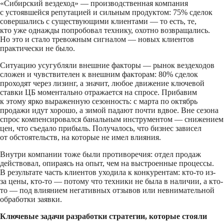
«Сибирский вездеход» — производственная компания
с устоявшейся репутацией и сильным продуктом: 75% сделок
совершались с существующими клиентами — то есть, те,
кто уже однажды попробовал технику, охотно возвращались.
Но это и стало тревожным сигналом — новых клиентов
практически не было.
Ситуацию усугубляли внешние факторы — рынок вездеходов
сложен и чувствителен к внешним факторам: 80% сделок
проходят через лизинг, а значит, любое движение ключевой
ставки ЦБ моментально отражается на спросе. Прибавим
к этому ярко выраженную сезонность: с марта по октябрь
продажи идут хорошо, а зимой падают почти вдвое. Вне сезона
спрос компенсировался банальным инструментом — снижением
цен, что съедало прибыль. Получалось, что бизнес зависел
от обстоятельств, на которые не имел влияния.
Внутри компании тоже были противоречия: отдел продаж
действовал, опираясь на опыт, чем на выстроенные процессы.
В результате часть клиентов уходила к конкурентам: кто-то из-
за цены, кто-то — потому что техники не была в наличии, а кто-
то — под влиянием негативных отзывов или невнимательной
обработки заявки.
Ключевые задачи разработки стратегии, которые стояли