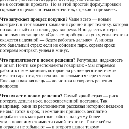
не в состоянии проехать. Но за этой простой формулировкой
скрывается целая система контекстов, страхов и привычек.
Что запускает процесс покупки?
Чаще всего — новый
контракт: в этот момент компания срочно ищет технику, которая
позволит выйти на площадку вовремя. Иногда есть интерес
к новому поставщику: «Сделаем пробную закупку, если техника
окажется надежной — будем работать дальше». А иногда
это банальный страх: если не обновим парк, сорвем сроки,
потеряем контракт, уйдем в минус.
Что притягивает в новом решении?
Репутация, надежность
и опыт. Почти все респонденты говорили: «Мы стараемся
работать с компаниями, которые на рынке десятилетиями» —
имя это гарантия, что техника не сломается через месяц.
Еще одна важная вещь — логистика и скорость решения
вопросов.
Что пугает в новом решении?
Самый яркий страх — риск
потерять деньги из-за несвоевременной поставки. Так,
например, один из респондентов рассказал историю: вездеход
не был готов в срок, и компании пришлось бесплатно
дорабатывать контрактные работы на сумму более
чем в половину стоимости самой техники. Такие кейсы
в отрасли не забывают — и второго шанса такому