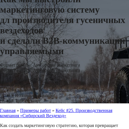
маркетинговую систему
дл производителя гусеничных
вездеходов
и сделали B2B-коммуникации
управляемыми
Формат работы: Аутсорсинг маркетинга
Формат работы: Аутсорсинг маркетинга
#
Аналитика
#
Исследование рынка
#
Стратегия
#
Позиционирование
#
Tone of Voice
Главная
»
Примеры работ
»
Кейс #25. Производственная
компания «Сибирский Вездеход»
Как создать маркетинговую стратегию, которая превращает