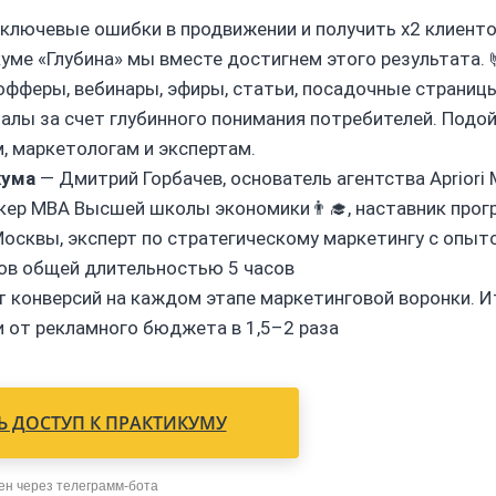
ключевые ошибки в продвижении и получить x2 клиентов
уме «Глубина» мы вместе достигнем этого результата. 
офферы, вебинары, эфиры, статьи, посадочные страницы
алы за счет глубинного понимания потребителей. Подо
, маркетологам и экспертам.
кума
— Дмитрий Горбачев, основатель агентства Apriori M
икер MBA Высшей школы экономики👨‍🎓, наставник про
Москвы, эксперт по стратегическому маркетингу с опыто
ков общей длительностью 5 часов
ст конверсий на каждом этапе маркетинговой воронки. 
 от рекламного бюджета в 1,5–2 раза
 ДОСТУП К ПРАКТИКУМУ
ен через телеграмм-бота