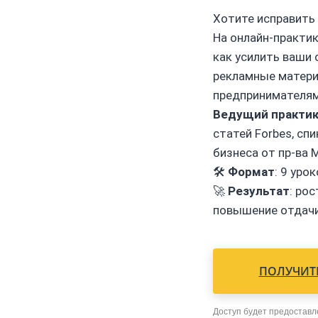
Хотите исправить 
На онлайн-практик
как усилить ваши 
рекламные матери
предпринимателям
Ведущий практи
статей Forbes, сп
бизнеса от пр-ва 
🛠
Формат
: 9 уро
🚀
Результат
: ро
повышение отдачи
ПОЛУЧИТЬ
Доступ будет предоставл