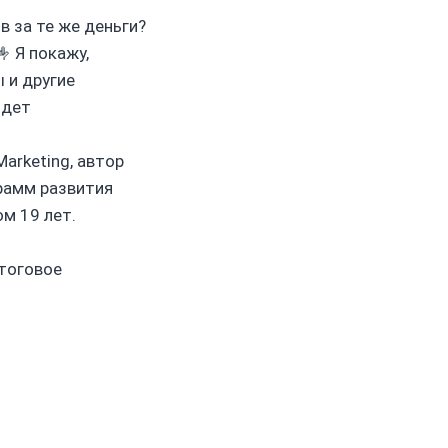
 за те же деньги?
 Я покажу,
 и другие
йдет
arketing, автор
грамм развития
м 19 лет.
Итоговое