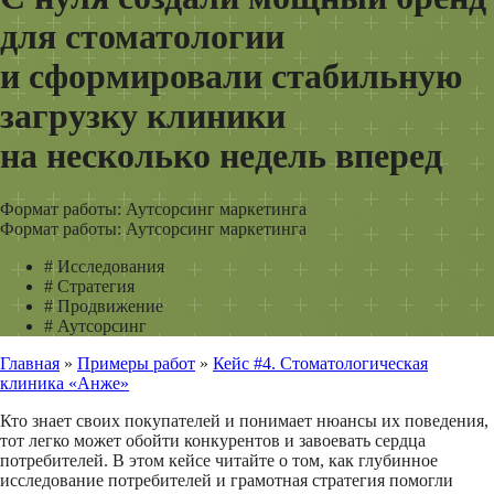
для стоматологии
и сформировали стабильную
загрузку клиники
на несколько недель вперед
Формат работы: Аутсорсинг маркетинга
Формат работы: Аутсорсинг маркетинга
#
Исследования
#
Стратегия
#
Продвижение
#
Аутсорсинг
Главная
»
Примеры работ
»
Кейс #4. Стоматологическая
клиника «Анже»
Кто знает своих покупателей и понимает нюансы их поведения,
тот легко может обойти конкурентов и завоевать сердца
потребителей. В этом кейсе читайте о том, как глубинное
исследование потребителей и грамотная стратегия помогли