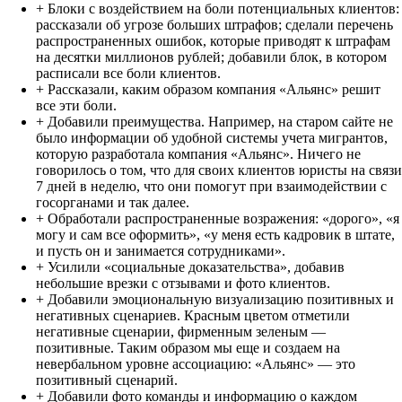
+ Блоки с воздействием на боли потенциальных клиентов:
рассказали об угрозе больших штрафов; сделали перечень
распространенных ошибок, которые приводят к штрафам
на десятки миллионов рублей; добавили блок, в котором
расписали все боли клиентов.
+ Рассказали, каким образом компания «Альянс» решит
все эти боли.
+ Добавили преимущества. Например, на старом сайте не
было информации об удобной системы учета мигрантов,
которую разработала компания «Альянс». Ничего не
говорилось о том, что для своих клиентов юристы на связи
7 дней в неделю, что они помогут при взаимодействии с
госорганами и так далее.
+ Обработали распространенные возражения: «дорого», «я
могу и сам все оформить», «у меня есть кадровик в штате,
и пусть он и занимается сотрудниками».
+ Усилили «социальные доказательства», добавив
небольшие врезки с отзывами и фото клиентов.
+ Добавили эмоциональную визуализацию позитивных и
негативных сценариев. Красным цветом отметили
негативные сценарии, фирменным зеленым —
позитивные. Таким образом мы еще и создаем на
невербальном уровне ассоциацию: «Альянс» — это
позитивный сценарий.
+ Добавили фото команды и информацию о каждом