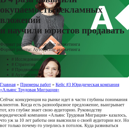
окупаемость рекламных
вложений
и научили юристов продавать
Формат работы: Аутсорсинг маркетинга
Формат работы: Аутсорсинг маркетинга
#
Исследования
#
Стратегия
#
Продвижение
#
Аутсорсинг
Главная
»
Примеры работ
»
Кейс #3 Юридическая компания
«Альянс Трудовая Миграция»
Сейчас конкуренция на рынке идет в части глубины понимания
клиентов. Когда есть разнообразное предложение, выигрывает
тот, кто глубже знает свою аудиторию. Руководству
юридической компании «Альянс Трудовая Миграция» казалось,
что уж за 10 лет работы они выяснили о своей аудитории все. Но
вот только почему-то уперлись в потолок. Куда развиваться