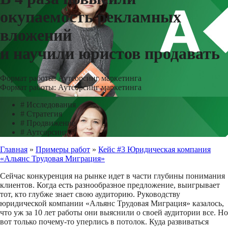
окупаемость рекламных
вложений
и научили юристов продавать
Формат работы: Аутсорсинг маркетинга
Формат работы: Аутсорсинг маркетинга
#
Исследования
#
Стратегия
#
Продвижение
#
Аутсорсинг
Главная
»
Примеры работ
»
Кейс #3 Юридическая компания
«Альянс Трудовая Миграция»
Сейчас конкуренция на рынке идет в части глубины понимания
клиентов. Когда есть разнообразное предложение, выигрывает
тот, кто глубже знает свою аудиторию. Руководству
юридической компании «Альянс Трудовая Миграция» казалось,
что уж за 10 лет работы они выяснили о своей аудитории все. Но
вот только почему-то уперлись в потолок. Куда развиваться