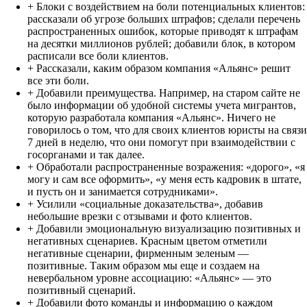
+ Блоки с воздействием на боли потенциальных клиентов:
рассказали об угрозе больших штрафов; сделали перечень
распространенных ошибок, которые приводят к штрафам
на десятки миллионов рублей; добавили блок, в котором
расписали все боли клиентов.
+ Рассказали, каким образом компания «Альянс» решит
все эти боли.
+ Добавили преимущества. Например, на старом сайте не
было информации об удобной системы учета мигрантов,
которую разработала компания «Альянс». Ничего не
говорилось о том, что для своих клиентов юристы на связи
7 дней в неделю, что они помогут при взаимодействии с
госорганами и так далее.
+ Обработали распространенные возражения: «дорого», «я
могу и сам все оформить», «у меня есть кадровик в штате,
и пусть он и занимается сотрудниками».
+ Усилили «социальные доказательства», добавив
небольшие врезки с отзывами и фото клиентов.
+ Добавили эмоциональную визуализацию позитивных и
негативных сценариев. Красным цветом отметили
негативные сценарии, фирменным зеленым —
позитивные. Таким образом мы еще и создаем на
невербальном уровне ассоциацию: «Альянс» — это
позитивный сценарий.
+ Добавили фото команды и информацию о каждом