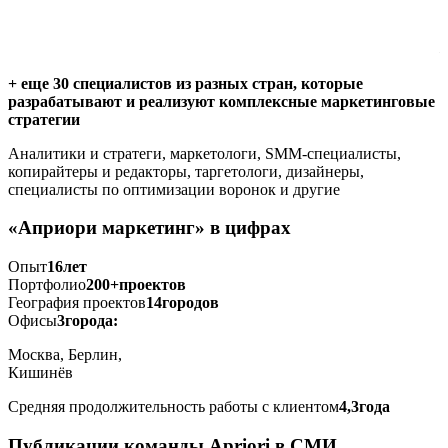
л
+ еще 30 специалистов из разных стран, которые
разрабатывают и реализуют комплексные маркетинговые
стратегии
Аналитики и стратеги, маркетологи, SMM-специалисты,
копирайтеры и редакторы, таргетологи, дизайнеры,
специалисты по оптимизации воронок и другие
«Априори маркетинг» в цифрах
Опыт
16
лет
Портфолио
200+
проектов
География проектов
14
городов
Офисы
3
города:
Москва, Берлин,
Кишинёв
Средняя продолжительность работы с клиентом
4,3
года
Публикации команды Apriori в СМИ