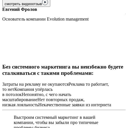
Э
смотреть видеоотзыв
а
Евгений Фролов
л
ч
Основатель компании Evolution management
с
Больше видеоотзывов
Без системного маркетинга вы неизбежно будете
сталкиваться с такими проблемами:
Затраты на рекламу не окупаются
Реклама то работает,
то нет
Компания упёрлась
в потолок
Непонятно, с чего начать
масштабирование
Нет повторных продаж,
низкая лояльность
Некачественные заявки из интернета
Выстроим системный маркетинг в вашей
компании, чтобы вы забыли про типичные
проблемы бизнеса