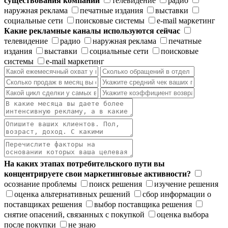
существования компании
телевидение
радио
наружная реклама
печатные издания
выставки
социальные сети
поисковые системы
e-mail маркетинг
Какие рекламные каналы используются сейчас
телевидение
радио
наружная реклама
печатные
издания
выставки
социальные сети
поисковые
системы
e-mail маркетинг
На каких этапах потребительского пути вы
концентрируете свои маркетинговые активности?
осознание проблемы
поиск решения
изучение решения
оценка альтернативных решений
сбор информации о
поставщиках решения
выбор поставщика решения
снятие опасений, связанных с покупкой
оценка выбора
после покупки
не знаю