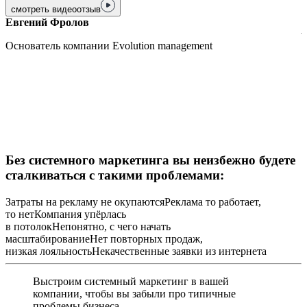
Э
смотреть видеоотзыв
а
Евгений Фролов
л
ч
Основатель компании Evolution management
с
Больше видеоотзывов
Без системного маркетинга вы неизбежно будете
сталкиваться с такими проблемами:
Затраты на рекламу не окупаются
Реклама то работает,
то нет
Компания упёрлась
в потолок
Непонятно, с чего начать
масштабирование
Нет повторных продаж,
низкая лояльность
Некачественные заявки из интернета
Выстроим системный маркетинг в вашей
компании, чтобы вы забыли про типичные
проблемы бизнеса