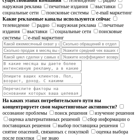
существования компании
телевидение
радио
наружная реклама
печатные издания
выставки
социальные сети
поисковые системы
e-mail маркетинг
Какие рекламные каналы используются сейчас
телевидение
радио
наружная реклама
печатные
издания
выставки
социальные сети
поисковые
системы
e-mail маркетинг
На каких этапах потребительского пути вы
концентрируете свои маркетинговые активности?
осознание проблемы
поиск решения
изучение решения
оценка альтернативных решений
сбор информации о
поставщиках решения
выбор поставщика решения
снятие опасений, связанных с покупкой
оценка выбора
после покупки
не знаю