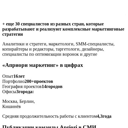
л
+ еще 30 специалистов из разных стран, которые
разрабатывают и реализуют комплексные маркетинговые
стратегии
Аналитики и стратеги, маркетологи, SMM-специалисты,
копирайтеры и редакторы, таргетологи, дизайнеры,
специалисты по оптимизации воронок и другие
«Априори маркетинг» в цифрах
Опыт
16
лет
Портфолио
200+
проектов
География проектов
14
городов
Офисы
3
города:
Москва, Берлин,
Кишинёв
Средняя продолжительность работы с клиентом
4,3
года
Публикации команды Apriori в СМИ