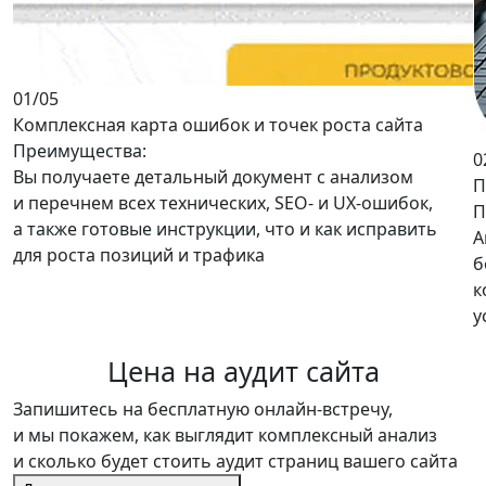
01
/05
Комплексная карта ошибок и точек роста сайта
Преимущества:
0
Вы получаете
детальный документ
с анализом
П
и перечнем всех технических, SEO- и UX-ошибок,
П
а также
готовые инструкции
, что и как исправить
А
для роста позиций и трафика
б
к
у
Цена
на аудит сайта
Запишитесь на
бесплатную онлайн-встречу
,
и мы покажем, как выглядит комплексный анализ
и сколько будет стоить аудит страниц вашего сайта