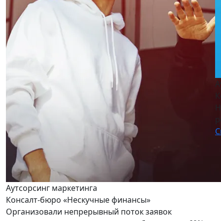
А
К
Н
р
С
Аутсорсинг маркетинга
Консалт-бюро «Нескучные финансы»
Организовали непрерывный поток заявок