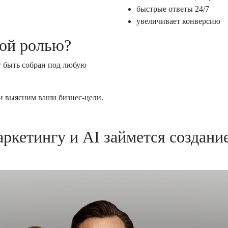
быстрые ответы 24/7
увеличивает конверсию
гой ролью?
т быть собран под любую
и выясним ваши бизнес-цели.
аркетингу и AI займется создани