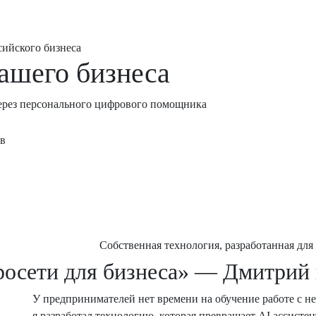
сийского бизнеса
вашего бизнеса
ерез персонального цифрового помощника
в
Собственная технология, разработанная для
росети для бизнеса» — Дмитрий 
У предпринимателей нет времени на обучение работе с н
я разработал технологию, которая превращает AI ассисте