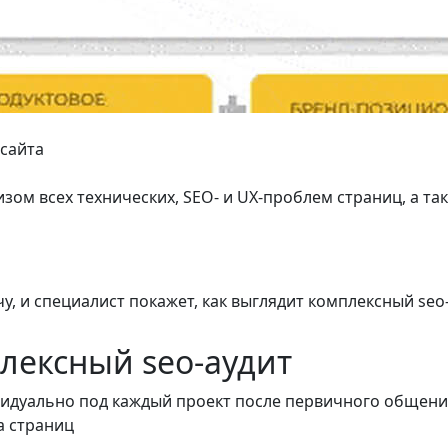
 сайта
изом всех технических, SEO- и UX-проблем страниц, а та
чу
, и специалист покажет, как выглядит комплексный se
лексный seo-аудит
видуально под каждый проект после первичного общени
а страниц