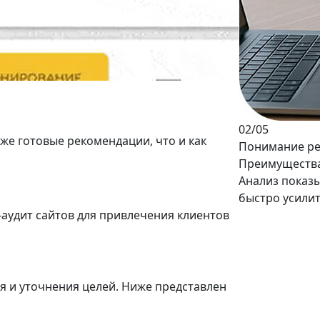
02
/05
кже
готовые рекомендации
, что и как
Понимание ре
Преимущества
Анализ показ
быстро усили
o-аудит сайтов для привлечения клиентов
я и уточнения целей. Ниже представлен