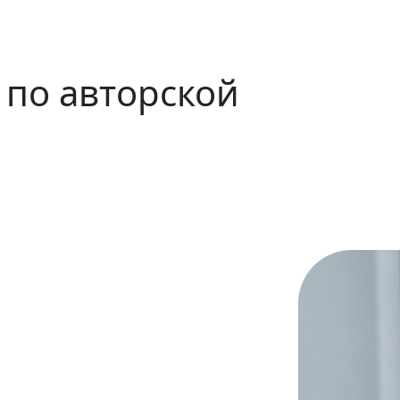
в
по авторской