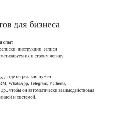
тов для бизнеса
ш опыт
реписки, инструкции, записи
ематизируем их и строим логику
уда, где он реально нужен
M, WhatsApp, Telegram, YClients,
 др., чтобы он автоматически взаимодействовал
мандой и системой.