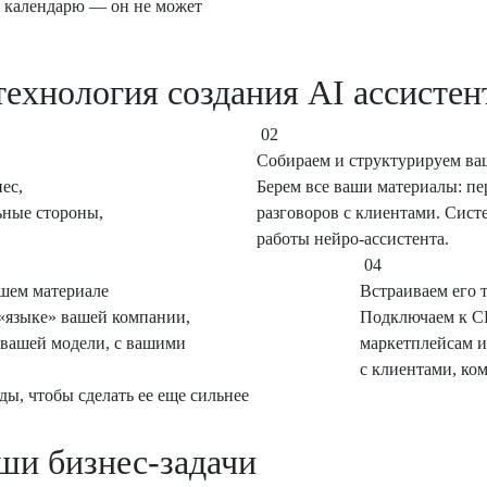
и календарю — он не может
технология создания AI ассистен
02
Собираем и структурируем ва
ес,
Берем все ваши материалы: пе
льные стороны,
разговоров с клиентами. Сист
работы нейро-ассистента.
04
шем материале
Встраиваем его т
 «языке» вашей компании,
Подключаем к CR
 вашей модели, с вашими
маркетплейсам и
с клиентами, ко
ды, чтобы сделать ее еще сильнее
ши бизнес-задачи