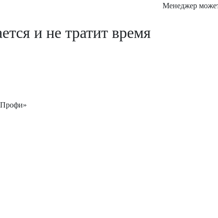
Менеджер может 
ется и не тратит время
аПрофи»