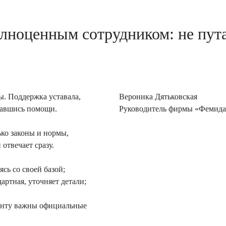
олноценным сотрудником: не пута
ы. Поддержка уставала,
Вероника Дятьковская
давшись помощи.
Руководитель фирмы «Фемид
ько законы и нормы,
отвечает сразу.
ясь со своей базой;
ртная, уточняет детали;
иенту важны официальные