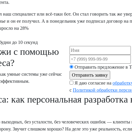
ента.
л наш специалист или всё‑таки бот. Он стал говорить так же у
нье и он ее получил. А в понедельник уже подписал договор на
ыросло на 28%
 будни до 10 секунд
ажи с помощью
еса?
Отправить предложение в
T
как умные системы уже сейчас
е эффективным.
Я даю согласие на
обработк
с
Политикой обработки персо
са: как персональная разработка
ез выходных, без усталости, без человеческих ошибок — клиенты
орону. Звучит слишком хорошо? На деле это уже реальность, есл